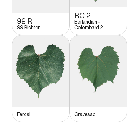
BC 2
99 R
Berlandieri -
99 Richter
Colombard 2
Fercal
Gravesac