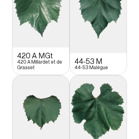
420 A MGt
44-53 M
420 A Millardet et de
Grasset
44-53 Malègue