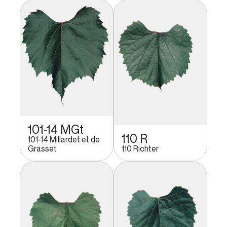
101-14 MGt
110 R
101-14 Millardet et de
Grasset
110 Richter