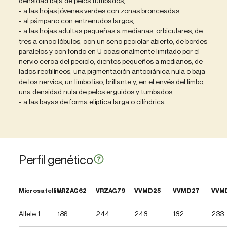
densidad baja de pelos tumbados,
- a las hojas jóvenes verdes con zonas bronceadas,
- al pámpano con entrenudos largos,
- a las hojas adultas pequeñas a medianas, orbiculares, de
tres a cinco lóbulos, con un seno peciolar abierto, de bordes
paralelos y con fondo en U ocasionalmente limitado por el
nervio cerca del peciolo, dientes pequeños a medianos, de
lados rectilíneos, una pigmentación antociánica nula o baja
de los nervios, un limbo liso, brillante y, en el envés del limbo,
una densidad nula de pelos erguidos y tumbados,
- a las bayas de forma elíptica larga o cilíndrica.
Perfil genético
Microsatellite
VRZAG62
VRZAG79
VVMD25
VVMD27
VVM
Allele 1
186
244
248
182
233