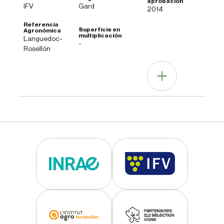
IFV
Gard
2014
Languedoc-
-
Rosellón
Otras informaciones
Nota general
vinos típicos de la variedad