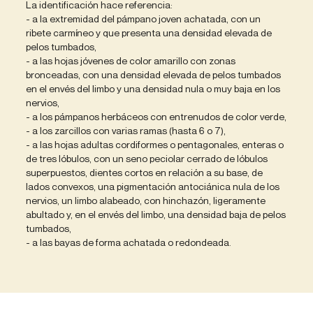
La identificación hace referencia:
- a la extremidad del pámpano joven achatada, con un
ribete carmíneo y que presenta una densidad elevada de
pelos tumbados,
- a las hojas jóvenes de color amarillo con zonas
bronceadas, con una densidad elevada de pelos tumbados
en el envés del limbo y una densidad nula o muy baja en los
nervios,
- a los pámpanos herbáceos con entrenudos de color verde,
- a los zarcillos con varias ramas (hasta 6 o 7),
- a las hojas adultas cordiformes o pentagonales, enteras o
de tres lóbulos, con un seno peciolar cerrado de lóbulos
superpuestos, dientes cortos en relación a su base, de
lados convexos, una pigmentación antociánica nula de los
nervios, un limbo alabeado, con hinchazón, ligeramente
abultado y, en el envés del limbo, una densidad baja de pelos
tumbados,
- a las bayas de forma achatada o redondeada.