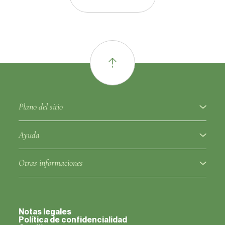
Plano del sitio
A proposito
Ayuda
Variedades de frutas
Glosario ampelográfico
Otras informaciones
Portainjertos
Regulación
Socios
Clones autorizados
Aviso de variedad de uva
Notas legales
Contactos
Política de confidencialidad