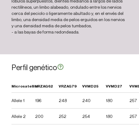
lóbulos superpuestos, dientes medianos a largos de lados
rectilíneos, un limbo alabeado, ondulado entre los nervios
cerca del peciolo o ligeramente abultado y, en el envés del
limbo, una densidad media de pelos erguidos en los nervios
y una densidad media de pelos tumbados,
- a las bayas de forma redondeada.
Perfil genético
Microsatellite
VRZAG62
VRZAG79
VVMD25
VVMD27
VVM
Allele 1
196
248
240
180
257
Allele 2
200
252
254
180
257