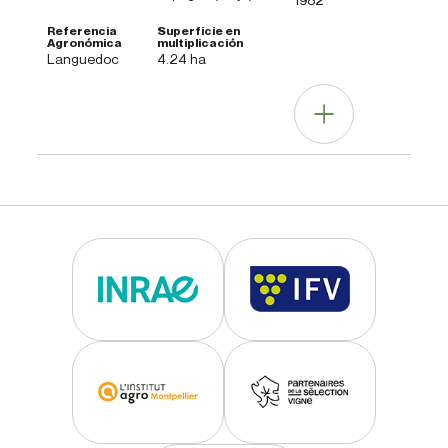
Datos Tecnológicos
Languedoc
4.24 ha
Riqueza de azúcar
superior
Habilidades enológicas
vinos típicos de la variedad
Datos Agronómicos
Otras informaciones
Fertilidad
inferior a media
Nota general
hojas más divididas, racimos más cortos
Nivel de producción
inferior a medio
Peso del racimo
medio
Datos Tecnológicos
Riqueza de azúcar
superior