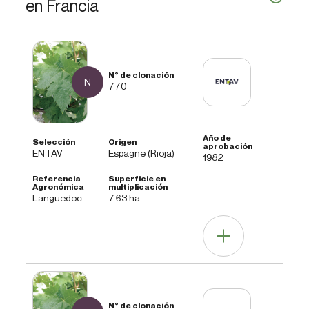
en Francia
N
770
ENTAV
Espagne (Rioja)
1982
Languedoc
7.63 ha
Datos Agronómicos