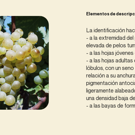
Elementos de descripc
La identificación hac
- a la extremidad de
elevada de pelos tu
- a las hojas jóvene
- a las hojas adultas
lóbulos, con un seno
relación a su anchura
pigmentación antociá
ligeramente alabeado,
una densidad baja d
- a las bayas de for