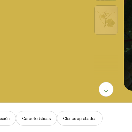
pción
Características
Clones aprobados