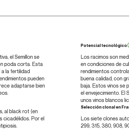
Potencial tecnológico
va, el Semillon se
Los racimos son media
n poda corta. Esta
en condiciones de cul
 la fertilidad
rendimientos control
rendimientos pueden
buena calidad, con gr
arece adaptarse bien
baja. Estos vinos se 
eos.
el envejecimiento. El 
unos vinos blancos li
Selección clonal en Fra
, al black rot (en
s cicadélidos. Por el
Los siete clones auto
tipiosis.
299, 315, 380, 908, 