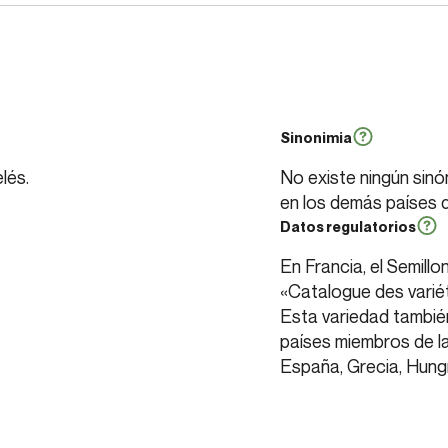
Sinonimia
lés.
No existe ningún sinó
en los demás países d
Datos regulatorios
.
En Francia, el Semillo
«Catalogue des variété
Esta variedad también
países miembros de la
España, Grecia, Hungrí