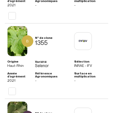
Acidez total
media
2021
-
-
Estructura tánica
media a superior
Intensidad aromática
media a superior
Habilidades
B
vinos bien estructurados y con una buena
1355
enológicas
color
Otras informaciones
Selenor
Haut-Rhin
INRAE - IFV
Nota
nivel de producción bajo, altos niveles de antocianinas
general
y polifenoles. Clon apto para la producción de vinos de
2021
-
-
guarda