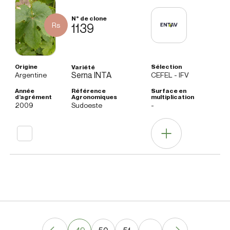
Rs
1139
Serna INTA
Argentine
CEFEL - IFV
2009
Sudoeste
-
Otras informaciones
Nota
Clon conforme a las características de la
agrotécnica
variedad.