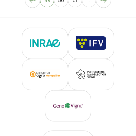
49
50
51
...