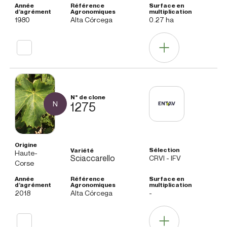
1980
Alta Córcega
0.27 ha
Datos Agronómicos
N
1275
Fertilidad
superior
Nivel de producción
superior
Haute-
Sciaccarello
CRVI - IFV
Peso del racimo
medio
Corse
Vigor
medio
2018
Alta Córcega
-
Tamaño de la baya
medio