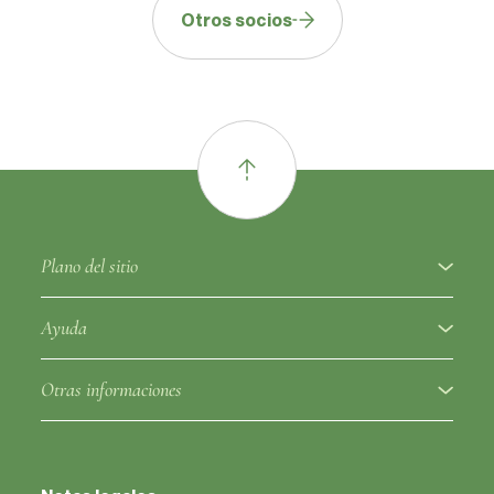
Otros socios
Plano del sitio
A proposito
Ayuda
Variedades de frutas
Glosario ampelográfico
Otras informaciones
Portainjertos
Regulación
Socios
Clones autorizados
Aviso de variedad de uva