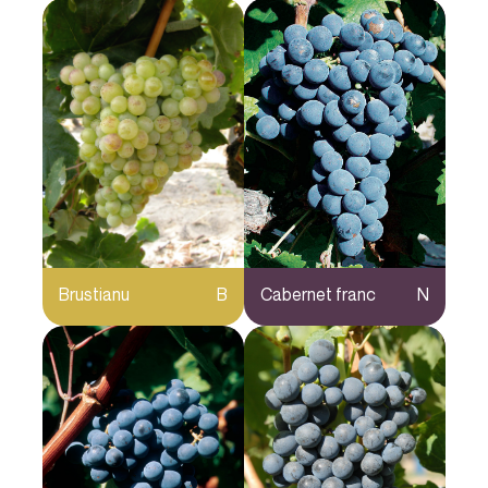
Brustianu
B
Cabernet franc
N