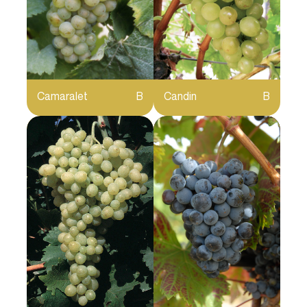
Camaralet
B
Candin
B