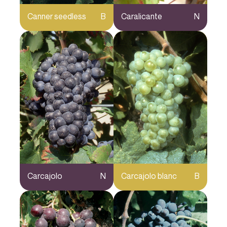
Canner seedless
B
Caralicante
N
Carcajolo
N
Carcajolo blanc
B