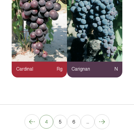
Cardinal
Rg
Carignan
N
4
5
6
...