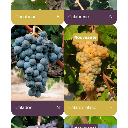
Cacaboué
B
Calabrese
N
Nouveauté
Caladoc
N
Calardis blanc
B