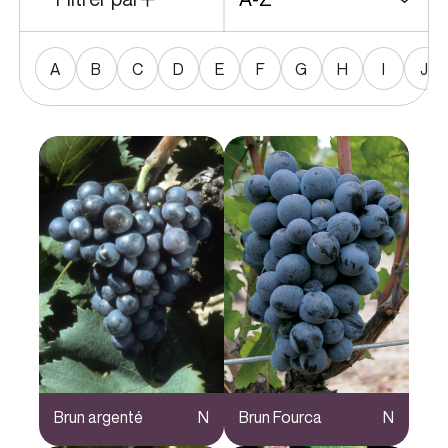
A
B
C
D
E
F
G
H
I
J
Brun argenté
N
Brun Fourca
N