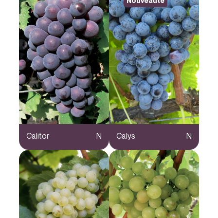
Nouveauté
Calitor
N
Calys
N