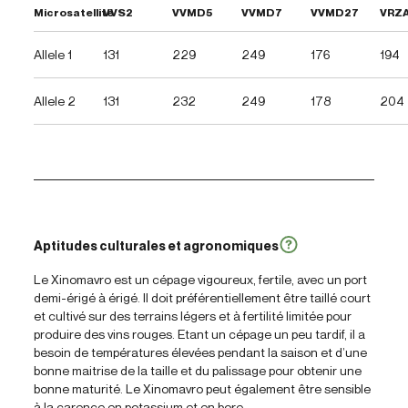
Microsatellite
VVS2
VVMD5
VVMD7
VVMD27
VRZ
Allele 1
131
229
249
176
194
Allele 2
131
232
249
178
204
Aptitudes culturales et agronomiques
Le Xinomavro est un cépage vigoureux, fertile, avec un port
demi-érigé à érigé. Il doit préférentiellement être taillé court
et cultivé sur des terrains légers et à fertilité limitée pour
produire des vins rouges. Etant un cépage un peu tardif, il a
besoin de températures élevées pendant la saison et d’une
bonne maitrise de la taille et du palissage pour obtenir une
bonne maturité. Le Xinomavro peut également être sensible
à la carence en potassium et en bore.