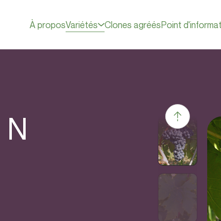
À propos
Variétés
Clones agréés
Point d'informa
N