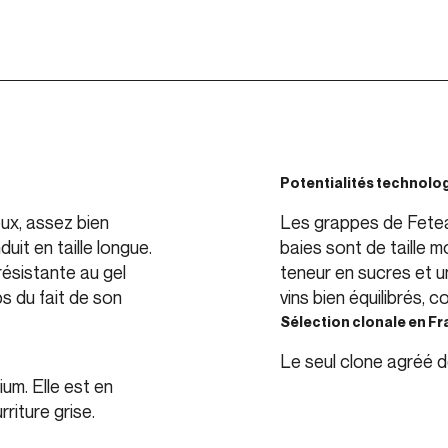
Potentialités technolo
ux, assez bien
Les grappes de Fetea
uit en taille longue.
baies sont de taille 
résistante au gel
teneur en sucres et u
s du fait de son
vins bien équilibrés, 
Sélection clonale en F
Le seul clone agréé 
um. Elle est en
rriture grise.