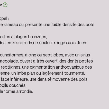
on
ppel :
une rameau qui présente une faible densité des poils
 vertes à plages bronzées,
des entre-nœuds de couleur rouge ou à stries
s cunéiformes, à cinq ou sept lobes, avec un sinus
 accolade, ouvert à très ouvert, des dents petites
rectilignes, une pigmentation anthocyanique des
yenne, un limbe plan ou légèrement tourmenté,
la face inférieure, une densité moyenne des poils
poils couchés,
de forme arrondie.