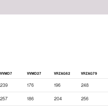
VVMD7
VVMD27
VRZAG62
VRZAG79
239
176
196
248
257
186
204
256