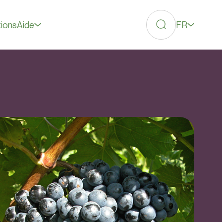
FR
tions
Aide