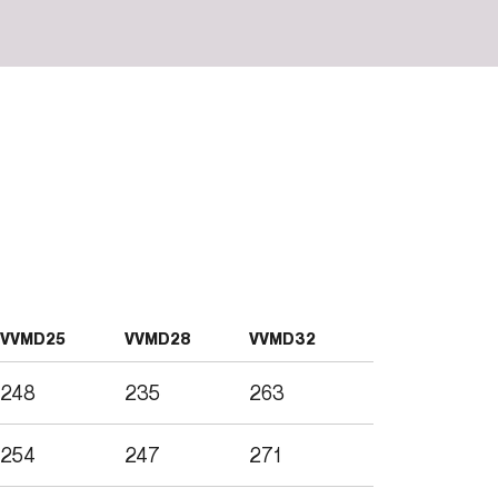
VVMD25
VVMD28
VVMD32
248
235
263
254
247
271