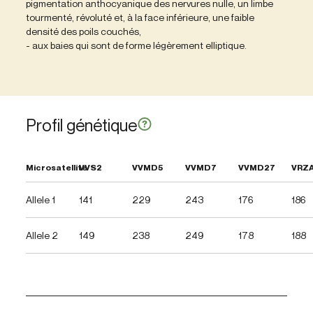
pigmentation anthocyanique des nervures nulle, un limbe
tourmenté, révoluté et, à la face inférieure, une faible
densité des poils couchés,
- aux baies qui sont de forme légèrement elliptique.
Profil génétique
Microsatellite
VVS2
VVMD5
VVMD7
VVMD27
VRZ
Allele 1
141
229
243
176
186
Allele 2
149
238
249
178
188