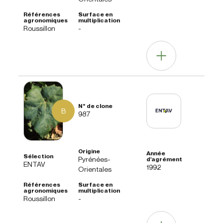
Roussillon
-
Autres informations
B
Note agro-
987
Clone peu diffusé, peu de références
technique
disponibles.
Pyrénées-
ENTAV
1992
Orientales
Roussillon
-