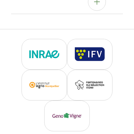
Autres informations
Note agro-
Clone peu diffusé, peu de références
technique
disponibles.