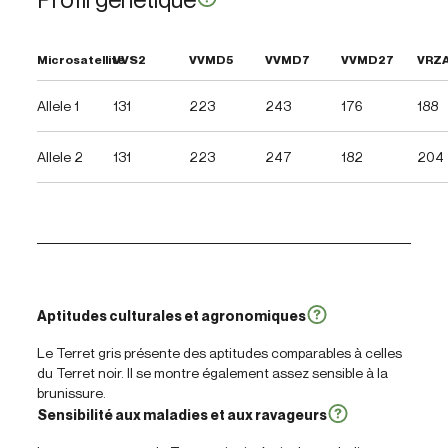
Microsatellite
VVS2
VVMD5
VVMD7
VVMD27
VRZ
Allele 1
131
223
243
176
188
Allele 2
131
223
247
182
204
Aptitudes culturales et agronomiques
Le Terret gris présente des aptitudes comparables à celles
du Terret noir. Il se montre également assez sensible à la
brunissure.
Sensibilité aux maladies et aux ravageurs