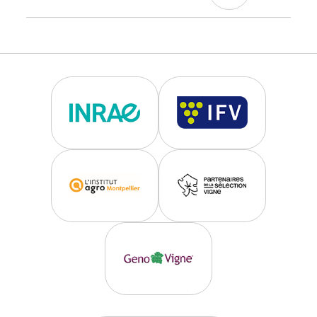
Données technologiques
Aptitudes oenologiques
vins typiques du cépage