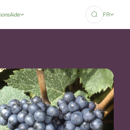
FR
tions
Aide