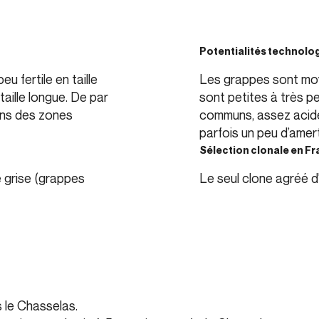
Potentialités technolo
u fertile en taille
Les grappes sont moy
taille longue. De par
sont petites à très pe
dans des zones
communs, assez acides
parfois un peu d’amer
Sélection clonale en F
e grise (grappes
Le seul clone agréé d
 le Chasselas.