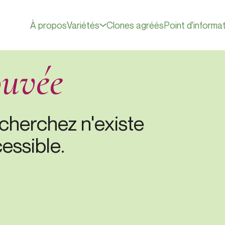
À propos
Variétés
Clones agréés
Point d'informa
ouvée
cherchez n'existe
essible.