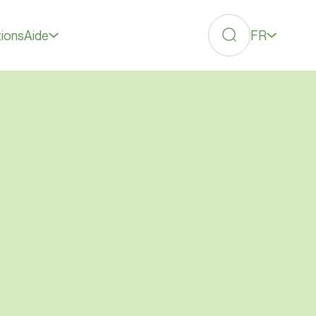
FR
tions
Aide