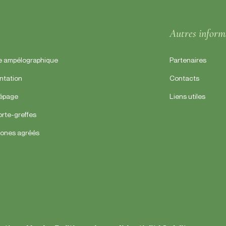
Autres inform
e ampélographique
Partenaires
ntation
Contacts
cépage
Liens utiles
orte-greffes
lones agréés