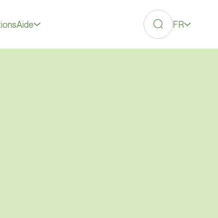
FR
tions
Aide