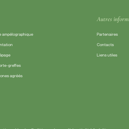
Autres inform
e ampélographique
Partenaires
ntation
Contacts
cépage
Liens utiles
orte-greffes
lones agréés