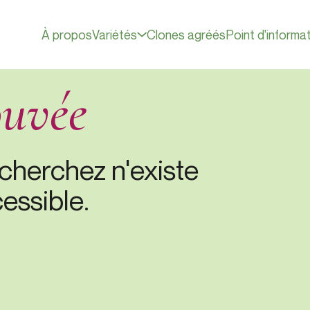
À propos
Variétés
Clones agréés
Point d'informa
ouvée
cherchez n'existe
essible.